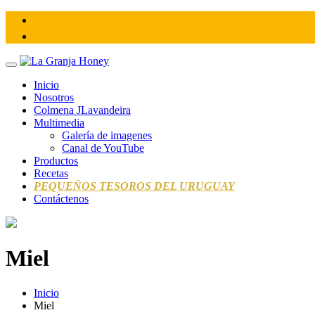
Saltar
al
contenido
Inicio
Nosotros
Colmena JLavandeira
Multimedia
Galería de imagenes
Canal de YouTube
Productos
Recetas
PEQUEÑOS TESOROS DEL URUGUAY
Contáctenos
Miel
Inicio
Miel