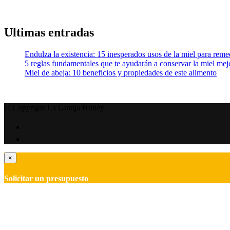
Ultimas entradas
Endulza la existencia: 15 inesperados usos de la miel para reme
5 reglas fundamentales que te ayudarán a conservar la miel mej
Miel de abeja: 10 beneficios y propiedades de este alimento
© Copyright La Granja Honey
×
Solicitar un presupuesto